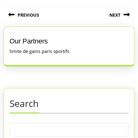
Post
PREVIOUS
NEXT
navigation
Previous
Next
post:
post:
Our Partners
limite de gains paris sportifs
Search