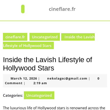
Skip
to
cineflare.fr
Open
content
Button
Skip
to
content
cineflare.fr
Uncategorized
Inside the Lavish
Lifestyle of Hollywood Stars
Inside the Lavish Lifestyle of
Hollywood Stars
March
nekolagsc@
March 12, 2026
nekolagsc@gmail.com
0
|
|
12,
Comment
2:19 am
|
2026
Categories:
Uncategorized
The luxurious life of Hollywood stars is renowned across the