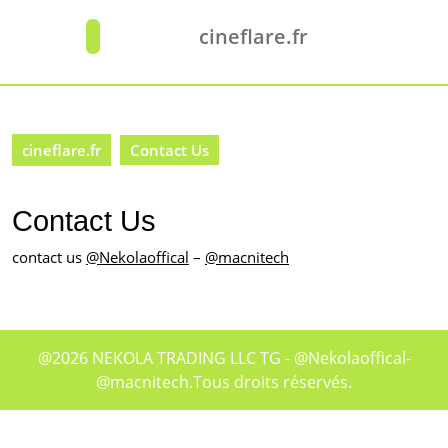
Skip
to
cineflare.fr
Open
content
Button
Skip
to
content
cineflare.fr
Contact Us
Contact Us
contact us
@Nekolaoffical
–
@macnitech
@2026 NEKOLA TRADING LLC TG - @Nekolaoffical-
@macnitech.Tous droits réservés.