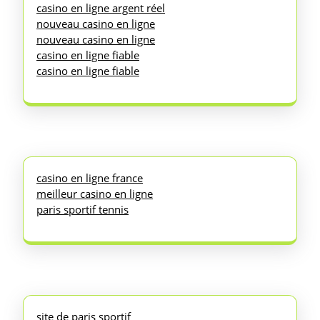
casino en ligne argent réel
nouveau casino en ligne
nouveau casino en ligne
casino en ligne fiable
casino en ligne fiable
casino en ligne france
meilleur casino en ligne
paris sportif tennis
site de paris sportif