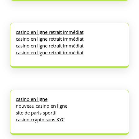
casino en ligne retrait immédiat
casino en ligne retrait immédiat
casino en ligne retrait immédiat
casino en ligne retrait immédiat
casino en ligne
nouveau casino en ligne
site de paris sportif
casino crypto sans KYC