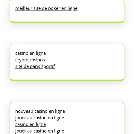
meilleur site de poker en ligne
casino en ligne
crypto casinos
site de paris sportif
nouveau casino en ligne
jouer au casino en ligne
casino en ligne
jouer au casino en ligne