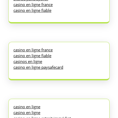
casino en ligne france
casino en ligne fiable
casino en ligne france
casino en ligne fiable
casinos en ligne
casino en ligne paysafecard
casino en ligne
casino en ligne