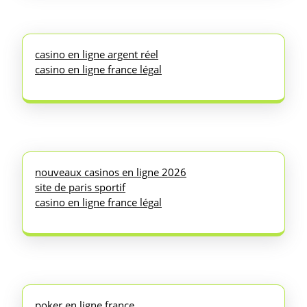
casino en ligne argent réel
casino en ligne france légal
nouveaux casinos en ligne 2026
site de paris sportif
casino en ligne france légal
poker en ligne france