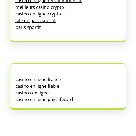
casino en ligne retrait immédiat
meilleurs casino crypto
casino en ligne crypto
site de paris sportif
paris sportif
casino en ligne france
casino en ligne fiable
casinos en ligne
casino en ligne paysafecard